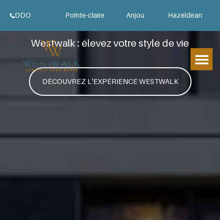
Aller
Appartements à louer à
DDO
Pointe-claire
Anjou
Hazeldean
au
Montréal
contenu
Westwalk : élevez votre style de vie
DÉCOUVREZ L'EXPÉRIENCE WESTWALK
Style de vie
À pro