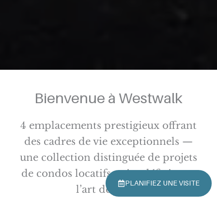
Bienvenue à Westwalk
4 emplacements prestigieux offrant
des cadres de vie exceptionnels —
une collection distinguée de projets
de condos locatifs qui redéfinissent
PLANIFIEZ UNE VISITE
l’art de vivre.